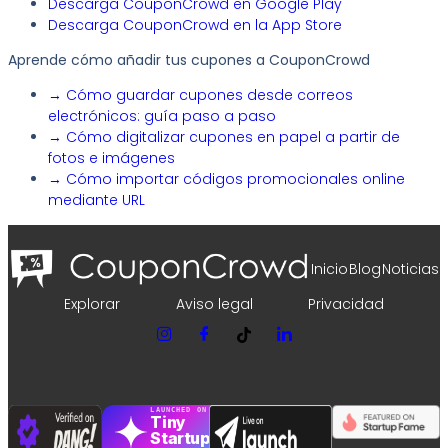
Descarga CouponCrowd en Google Play
Descarga CouponCrowd en la App Store
Aprende cómo añadir tus cupones a CouponCrowd
→
Cómo guardar cupones desde correos
electrónicos: guía paso a paso
→
Cómo digitalizar cupones en papel a partir de
fotos e imágenes
→ Cómo importar códigos promocionales online
mediante URL
Inicio
Blog
Noticias
Explorar
Aviso legal
Privacidad
LAUNCHED ON
Tiny
Startups